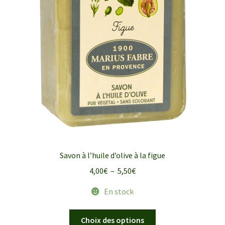
Savon à l’huile d’olive à la figue
Plage
4,00
€
–
5,50
€
de
En stock
prix :
4,00€
Ce
Choix des options
à