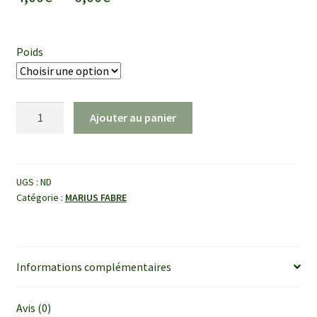
de
prix :
Poids
4,00€
à
quantité
Ajouter au panier
6,00€
de
Savon
à
l'huile
UGS :
ND
Catégorie :
MARIUS FABRE
d'olive
à
la
lavande
Informations complémentaires
Avis (0)