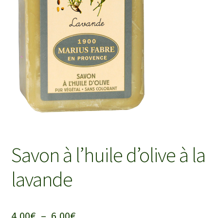
enfant
le
menu
Ouvrir
Médias
enfant
le
menu
Ouvrir
Contact
enfant
le
menu
enfant
Savon à l’huile d’olive à la
lavande
Plage
4,00
€
–
6,00
€