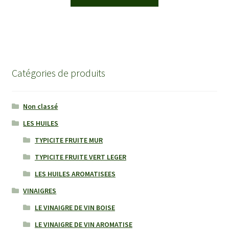
produit
5,50€
a
plusieurs
variations.
Les
options
Catégories de produits
peuvent
être
choisies
Non classé
sur
LES HUILES
la
TYPICITE FRUITE MUR
page
du
TYPICITE FRUITE VERT LEGER
produit
LES HUILES AROMATISEES
VINAIGRES
LE VINAIGRE DE VIN BOISE
LE VINAIGRE DE VIN AROMATISE