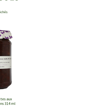
fichés
ttes aux
ons 314 ml