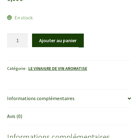
En stock
quantité
Ajouter au panier
de
Bouteille
50
cl
Catégorie :
LE VINAIGRE DE VIN AROMATISE
Vinaigre
Aromatisé
Informations complémentaires
Avis (0)
Informations complémentaires