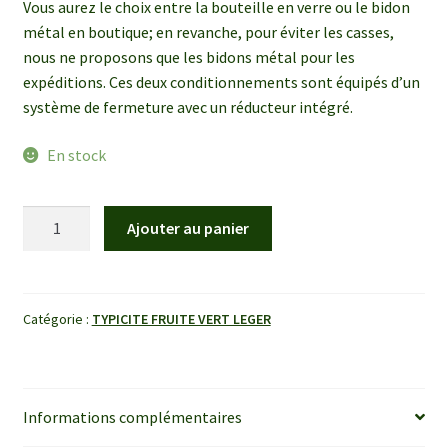
Vous aurez le choix entre la bouteille en verre ou le bidon
métal en boutique; en revanche, pour éviter les casses,
nous ne proposons que les bidons métal pour les
expéditions. Ces deux conditionnements sont équipés d’un
système de fermeture avec un réducteur intégré.
En stock
quantité
Ajouter au panier
de
25cl
Fruité
Vert
Catégorie :
TYPICITE FRUITE VERT LEGER
Léger
Informations complémentaires