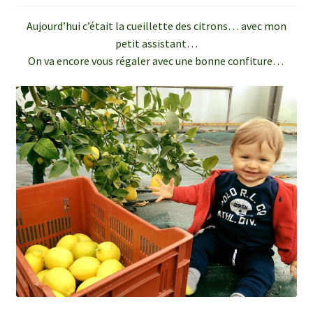
enfant
le
Aujourd’hui c’était la cueillette des citrons… avec mon
menu
Ouvrir
Médias
petit assistant…
enfant
le
On va encore vous régaler avec une bonne confiture…
menu
Ouvrir
Contact
enfant
le
menu
enfant