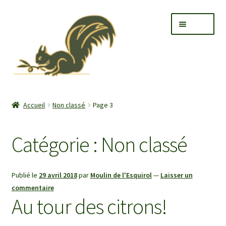
Aller
Aller
Menu
à
au
la
contenu
navigation
Accueil
Non classé
Page 3
Ouvrir
A propos
le
Catégorie :
Non classé
menu
Ouvrir
L’oliveraie
enfant
le
menu
Ouvrir
Le moulin
Publié le
29 avril 2018
par
Moulin de l'Esquirol
—
Laisser un
enfant
le
commentaire
menu
Ouvrir
Les produits
Au tour des citrons!
enfant
le
menu
Ouvrir
Nos locations