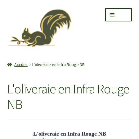
Aller
Aller
Menu
à
au
la
contenu
navigation
Accueil
L'oliveraie en Infra Rouge NB
Ouvrir
A propos
le
L'oliveraie en Infra Rouge
menu
Ouvrir
L’oliveraie
enfant
le
NB
menu
Ouvrir
Le moulin
enfant
le
menu
Ouvrir
Les produits
enfant
le
L'oliveraie en Infra Rouge NB
menu
Ouvrir
Nos locations