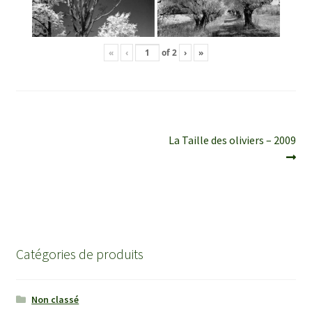
«
‹
of
2
›
»
Navigation
Article
La Taille des oliviers – 2009
suivant :
de
l’article
Catégories de produits
Non classé