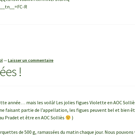
&__tn__=FC-R
ol
—
Laisser un commentaire
ées !
tte année… mais les voilà! Les jolies figues Violette en AOC Solliè
 faisant partie de l’appellation, les figues peuvent bel et bien ê
au Pradet et être en AOC Solliès
)
rquettes de 500 g, ramassées du matin chaque jour. Nous pouvons