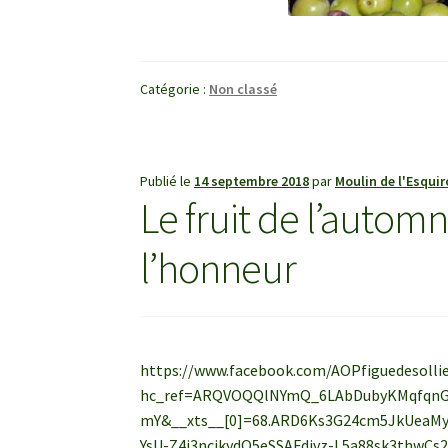
Catégorie :
Non classé
Publié le
14 septembre 2018
par
Moulin de l'Esquir
Le fruit de l’automn
l’honneur
https://www.facebook.com/AOPfiguedesolli
hc_ref=ARQVOQQlNYmQ_6LAbDubyKMqfqnG
mY&__xts__[0]=68.ARD6Ks3G24cm5JkUeaM
YsU-Z4i3ncjkydQ5eSSAFdjvz-L5a88sk3thwC