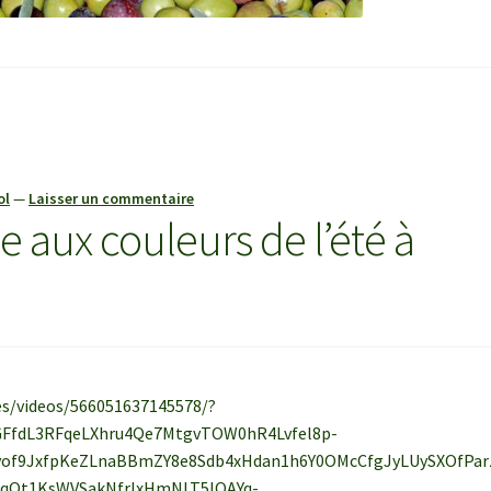
ol
—
Laisser un commentaire
e aux couleurs de l’été à
es/videos/566051637145578/?
FfdL3RFqeLXhru4Qe7MtgvTOW0hR4Lvfel8p-
yof9JxfpKeZLnaBBmZY8e8Sdb4xHdan1h6Y0OMcCfgJyLUySXOfPar
s2qQt1KsWVSakNfrlxHmNLT5lOAYq-