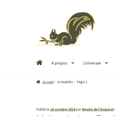
Aller
Aller
à
au
la
contenu
navigation
A propos
L’oliveraie
Accueil
Actualités
Page 2
Publié le
16 octobre 2018
par
Moulin de l'Esquirol