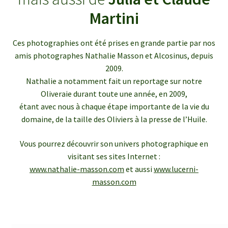
enfant
le
Martini
menu
Ouvrir
Médias
enfant
le
Ces photographies ont été prises en grande partie par nos
menu
Articles de presse
amis photographes Nathalie Masson et Alcosinus, depuis
enfant
2009.
Bulletins InfOlives
Nathalie a notamment fait un reportage sur notre
Oliveraie durant toute une année, en 2009,
étant avec nous à chaque étape importante de la vie du
Galerie photos
domaine, de la taille des Oliviers à la presse de l’Huile.
Ouvrir
Contact
Vous pourrez découvrir son univers photographique en
le
visitant ses sites Internet :
menu
www.nathalie-masson.com
et aussi
www.lucerni-
enfant
masson.com