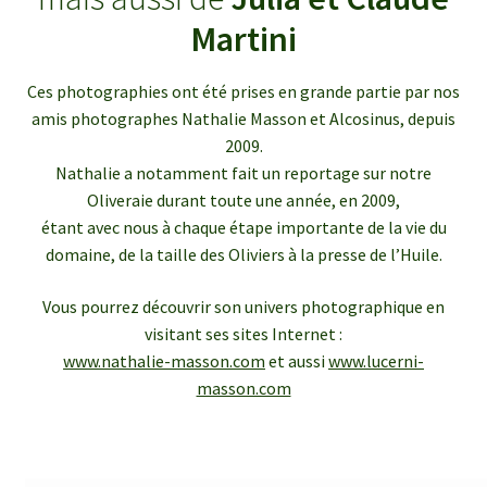
enfant
le
Martini
menu
Ouvrir
Médias
enfant
le
Ces photographies ont été prises en grande partie par nos
menu
Articles de presse
amis photographes Nathalie Masson et Alcosinus, depuis
enfant
2009.
Bulletins InfOlives
Nathalie a notamment fait un reportage sur notre
Oliveraie durant toute une année, en 2009,
étant avec nous à chaque étape importante de la vie du
Galerie photos
domaine, de la taille des Oliviers à la presse de l’Huile.
Ouvrir
Contact
Vous pourrez découvrir son univers photographique en
le
visitant ses sites Internet :
menu
www.nathalie-masson.com
et aussi
www.lucerni-
enfant
masson.com