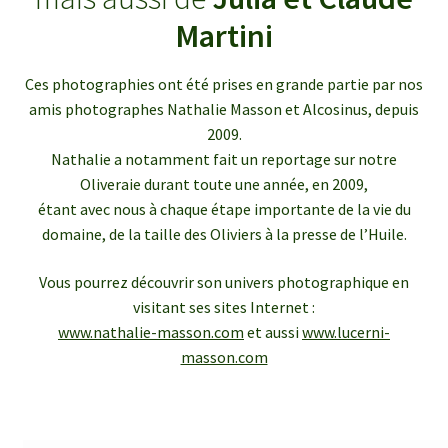
enfant
le
Martini
menu
Ouvrir
Médias
enfant
le
Ces photographies ont été prises en grande partie par nos
menu
Articles de presse
amis photographes Nathalie Masson et Alcosinus, depuis
enfant
2009.
Bulletins InfOlives
Nathalie a notamment fait un reportage sur notre
Oliveraie durant toute une année, en 2009,
étant avec nous à chaque étape importante de la vie du
Galerie photos
domaine, de la taille des Oliviers à la presse de l’Huile.
Ouvrir
Contact
Vous pourrez découvrir son univers photographique en
le
visitant ses sites Internet :
menu
www.nathalie-masson.com
et aussi
www.lucerni-
enfant
masson.com