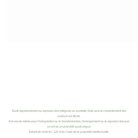
Toute représentation ou reproduction intégrale ou partielle, faite sans le consentement des
auteurs est illicite.
Il en est de même pour l’adaptation ou la transformation, l’arrangement ou la reproduction par
un art ou un procédé quelconque.
Extrait de l’article L 122-4 du Code de la propriété intellectuelle.