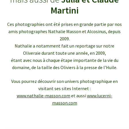
enfant
le
Martini
menu
Ouvrir
Médias
enfant
le
Ces photographies ont été prises en grande partie par nos
menu
Articles de presse
amis photographes Nathalie Masson et Alcosinus, depuis
enfant
2009.
Bulletins InfOlives
Nathalie a notamment fait un reportage sur notre
Oliveraie durant toute une année, en 2009,
étant avec nous à chaque étape importante de la vie du
Galerie photos
domaine, de la taille des Oliviers à la presse de l’Huile.
Ouvrir
Contact
Vous pourrez découvrir son univers photographique en
le
visitant ses sites Internet :
menu
www.nathalie-masson.com
et aussi
www.lucerni-
enfant
masson.com