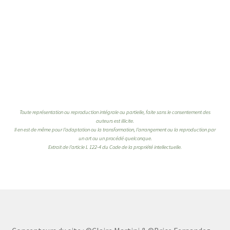
Toute représentation ou reproduction intégrale ou partielle, faite sans le consentement des
auteurs est illicite.
Il en est de même pour l’adaptation ou la transformation, l’arrangement ou la reproduction par
un art ou un procédé quelconque.
Extrait de l’article L 122-4 du Code de la propriété intellectuelle.