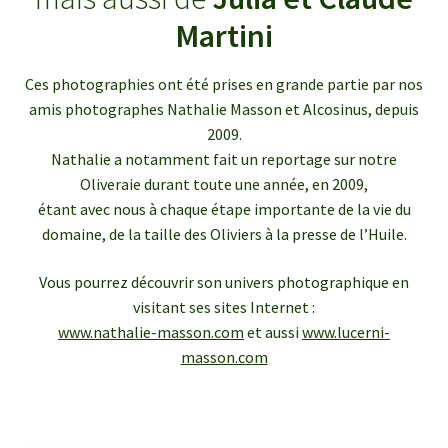
enfant
le
Martini
menu
Ouvrir
Médias
enfant
le
Ces photographies ont été prises en grande partie par nos
menu
Articles de presse
amis photographes Nathalie Masson et Alcosinus, depuis
enfant
2009.
Bulletins InfOlives
Nathalie a notamment fait un reportage sur notre
Oliveraie durant toute une année, en 2009,
étant avec nous à chaque étape importante de la vie du
Galerie photos
domaine, de la taille des Oliviers à la presse de l’Huile.
Ouvrir
Contact
Vous pourrez découvrir son univers photographique en
le
visitant ses sites Internet :
menu
www.nathalie-masson.com
et aussi
www.lucerni-
enfant
masson.com