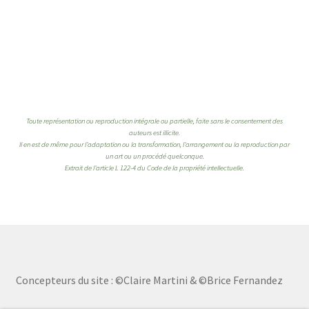
Toute représentation ou reproduction intégrale ou partielle, faite sans le consentement des
auteurs est illicite.
Il en est de même pour l’adaptation ou la transformation, l’arrangement ou la reproduction par
un art ou un procédé quelconque.
Extrait de l’article L 122-4 du Code de la propriété intellectuelle.
Concepteurs du site : ©Claire Martini & ©Brice Fernandez