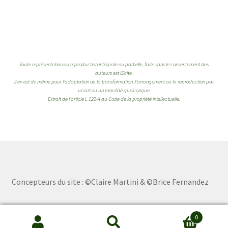
Toute représentation ou reproduction intégrale ou partielle, faite sans le consentement des
auteurs est illicite.
Il en est de même pour l’adaptation ou la transformation, l’arrangement ou la reproduction par
un art ou un procédé quelconque.
Extrait de l’article L 122-4 du Code de la propriété intellectuelle.
Concepteurs du site : ©Claire Martini & ©Brice Fernandez
0