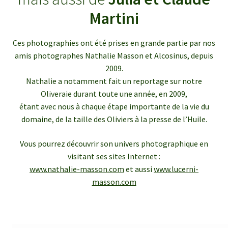
enfant
le
Martini
menu
Ouvrir
Médias
enfant
le
Ces photographies ont été prises en grande partie par nos
menu
Articles de presse
amis photographes Nathalie Masson et Alcosinus, depuis
enfant
2009.
Bulletins InfOlives
Nathalie a notamment fait un reportage sur notre
Oliveraie durant toute une année, en 2009,
étant avec nous à chaque étape importante de la vie du
Galerie photos
domaine, de la taille des Oliviers à la presse de l’Huile.
Ouvrir
Contact
Vous pourrez découvrir son univers photographique en
le
visitant ses sites Internet :
menu
www.nathalie-masson.com
et aussi
www.lucerni-
enfant
masson.com