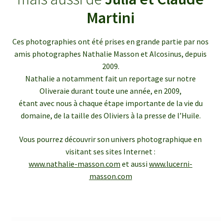
enfant
le
Martini
menu
Ouvrir
Médias
enfant
le
Ces photographies ont été prises en grande partie par nos
menu
Articles de presse
amis photographes Nathalie Masson et Alcosinus, depuis
enfant
2009.
Bulletins InfOlives
Nathalie a notamment fait un reportage sur notre
Oliveraie durant toute une année, en 2009,
étant avec nous à chaque étape importante de la vie du
Galerie photos
domaine, de la taille des Oliviers à la presse de l’Huile.
Ouvrir
Contact
Vous pourrez découvrir son univers photographique en
le
visitant ses sites Internet :
menu
www.nathalie-masson.com
et aussi
www.lucerni-
enfant
masson.com