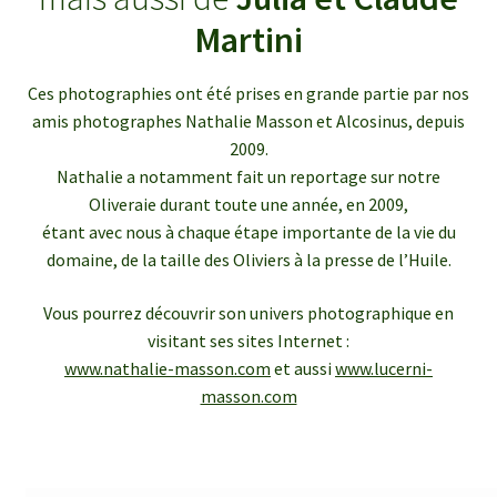
enfant
le
Martini
menu
Ouvrir
Médias
enfant
le
Ces photographies ont été prises en grande partie par nos
menu
Articles de presse
amis photographes Nathalie Masson et Alcosinus, depuis
enfant
2009.
Bulletins InfOlives
Nathalie a notamment fait un reportage sur notre
Oliveraie durant toute une année, en 2009,
étant avec nous à chaque étape importante de la vie du
Galerie photos
domaine, de la taille des Oliviers à la presse de l’Huile.
Ouvrir
Contact
Vous pourrez découvrir son univers photographique en
le
visitant ses sites Internet :
menu
www.nathalie-masson.com
et aussi
www.lucerni-
enfant
masson.com