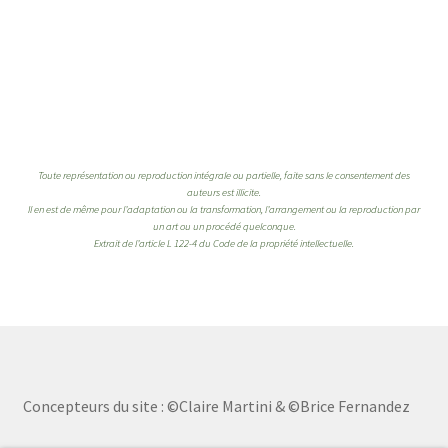
Toute représentation ou reproduction intégrale ou partielle, faite sans le consentement des
auteurs est illicite.
Il en est de même pour l’adaptation ou la transformation, l’arrangement ou la reproduction par
un art ou un procédé quelconque.
Extrait de l’article L 122-4 du Code de la propriété intellectuelle.
Concepteurs du site : ©Claire Martini & ©Brice Fernandez