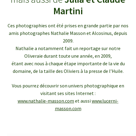
enfant
le
Martini
menu
Ouvrir
Médias
enfant
le
Ces photographies ont été prises en grande partie par nos
menu
Articles de presse
amis photographes Nathalie Masson et Alcosinus, depuis
enfant
2009.
Bulletins InfOlives
Nathalie a notamment fait un reportage sur notre
Oliveraie durant toute une année, en 2009,
étant avec nous à chaque étape importante de la vie du
Galerie photos
domaine, de la taille des Oliviers à la presse de l’Huile.
Ouvrir
Contact
Vous pourrez découvrir son univers photographique en
le
visitant ses sites Internet :
menu
www.nathalie-masson.com
et aussi
www.lucerni-
enfant
masson.com