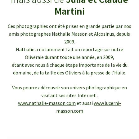
enfant
le
Martini
menu
Ouvrir
Médias
enfant
le
Ces photographies ont été prises en grande partie par nos
menu
Articles de presse
amis photographes Nathalie Masson et Alcosinus, depuis
enfant
2009.
Bulletins InfOlives
Nathalie a notamment fait un reportage sur notre
Oliveraie durant toute une année, en 2009,
étant avec nous à chaque étape importante de la vie du
Galerie photos
domaine, de la taille des Oliviers à la presse de l’Huile.
Ouvrir
Contact
Vous pourrez découvrir son univers photographique en
le
visitant ses sites Internet :
menu
www.nathalie-masson.com
et aussi
www.lucerni-
enfant
masson.com