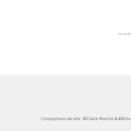
Il en est 
Concepteurs du site : ©Claire Martini & ©Bri