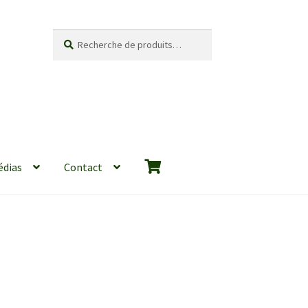
Recherche
Recherche
pour :
édias
Contact