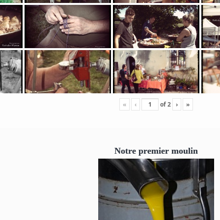
«
‹
of
2
›
»
Notre premier moulin