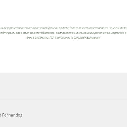
Toute représentation ou reproduction intégrale ou partielle, faite sans le consentement des auteurs est illicite.
de même pour l’adaptation ou la transformation, l’arrangement ou la reproduction par un art ou un procédé 
Extrait de l’article L 122-4 du Code de la propriété intellectuelle.
ce Fernandez