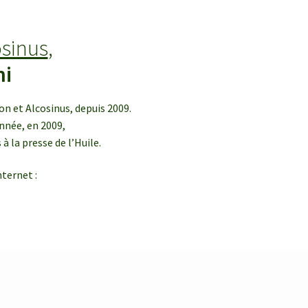
osinus
,
ni
n et Alcosinus, depuis 2009.
nnée, en 2009,
à la presse de l’Huile.
ternet :