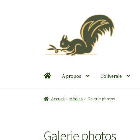
Aller
Aller
à
au
la
contenu
navigation
A propos
L’oliveraie
Accueil
Médias
Galerie photos
Galerie photos