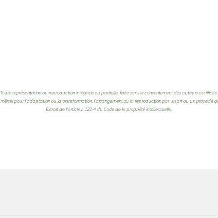
Toute représentation ou reproduction intégrale ou partielle, faite sans le consentement des auteurs est illicite.
de même pour l’adaptation ou la transformation, l’arrangement ou la reproduction par un art ou un procédé 
Extrait de l’article L 122-4 du Code de la propriété intellectuelle.