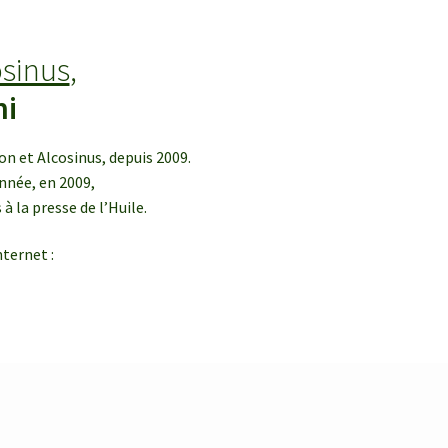
osinus
,
ni
n et Alcosinus, depuis 2009.
nnée, en 2009,
à la presse de l’Huile.
ternet :