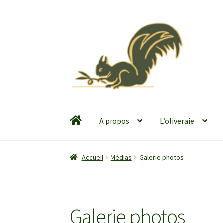
Aller
Aller
à
au
la
contenu
navigation
A propos
L’oliveraie
Accueil
Médias
Galerie photos
Galerie photos