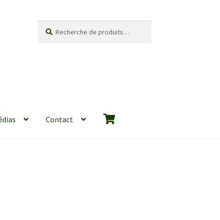
Recherche
Recherche
pour :
édias
Contact