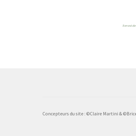
Il en est 
Concepteurs du site : ©Claire Martini & ©Bri