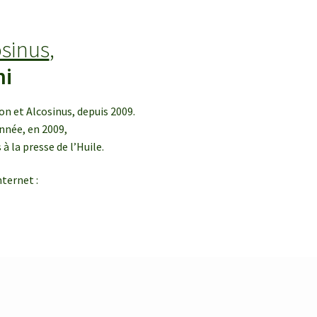
osinus
,
ni
n et Alcosinus, depuis 2009.
nnée, en 2009,
à la presse de l’Huile.
ternet :