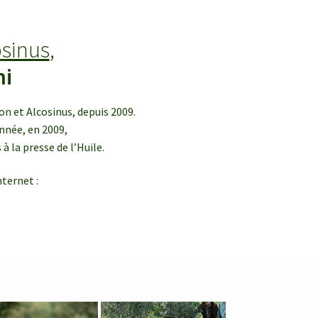
osinus
,
ni
n et Alcosinus, depuis 2009.
nnée, en 2009,
à la presse de l’Huile.
ternet :