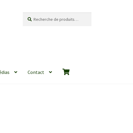
Recherche
Recherche
pour :
édias
Contact