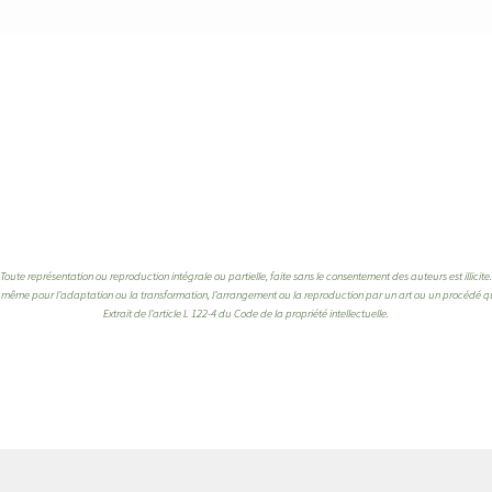
Toute représentation ou reproduction intégrale ou partielle, faite sans le consentement des auteurs est illicite.
de même pour l’adaptation ou la transformation, l’arrangement ou la reproduction par un art ou un procédé 
Extrait de l’article L 122-4 du Code de la propriété intellectuelle.