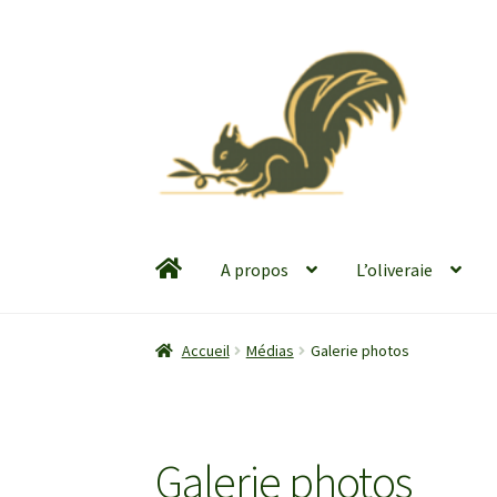
Aller
Aller
à
au
la
contenu
navigation
A propos
L’oliveraie
Accueil
Médias
Galerie photos
Galerie photos