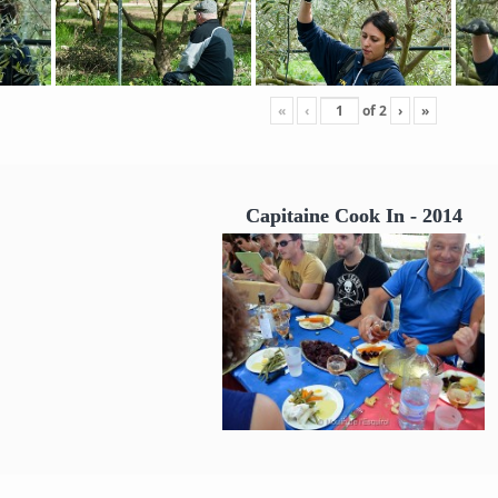
«
‹
of
2
›
»
Capitaine Cook In - 2014