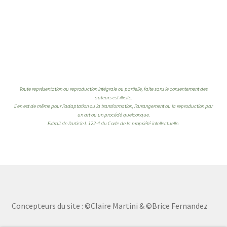
Toute représentation ou reproduction intégrale ou partielle, faite sans le consentement des
auteurs est illicite.
Il en est de même pour l’adaptation ou la transformation, l’arrangement ou la reproduction par
un art ou un procédé quelconque.
Extrait de l’article L 122-4 du Code de la propriété intellectuelle.
Concepteurs du site : ©Claire Martini & ©Brice Fernandez