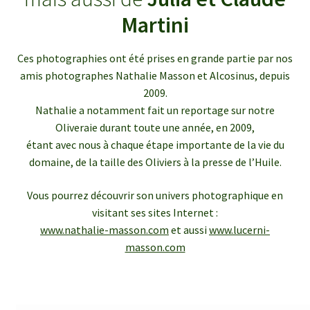
enfant
le
Martini
menu
Ouvrir
Médias
enfant
le
Ces photographies ont été prises en grande partie par nos
menu
Articles de presse
amis photographes Nathalie Masson et Alcosinus, depuis
enfant
2009.
Bulletins InfOlives
Nathalie a notamment fait un reportage sur notre
Oliveraie durant toute une année, en 2009,
étant avec nous à chaque étape importante de la vie du
Galerie photos
domaine, de la taille des Oliviers à la presse de l’Huile.
Ouvrir
Contact
Vous pourrez découvrir son univers photographique en
le
visitant ses sites Internet :
menu
www.nathalie-masson.com
et aussi
www.lucerni-
enfant
masson.com