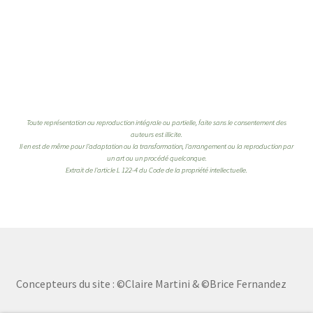
Toute représentation ou reproduction intégrale ou partielle, faite sans le consentement des
auteurs est illicite.
Il en est de même pour l’adaptation ou la transformation, l’arrangement ou la reproduction par
un art ou un procédé quelconque.
Extrait de l’article L 122-4 du Code de la propriété intellectuelle.
Concepteurs du site : ©Claire Martini & ©Brice Fernandez