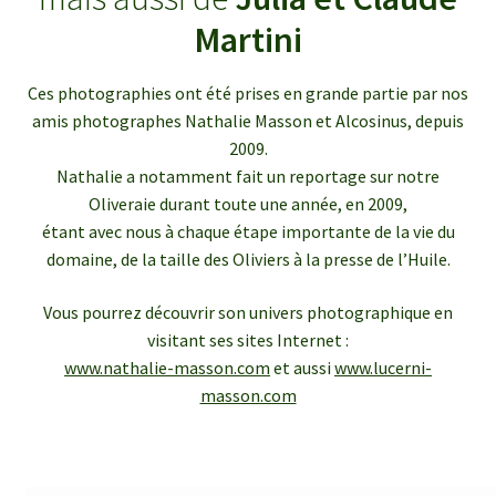
enfant
le
Martini
menu
Ouvrir
Médias
enfant
le
Ces photographies ont été prises en grande partie par nos
menu
Articles de presse
amis photographes Nathalie Masson et Alcosinus, depuis
enfant
2009.
Bulletins InfOlives
Nathalie a notamment fait un reportage sur notre
Oliveraie durant toute une année, en 2009,
étant avec nous à chaque étape importante de la vie du
Galerie photos
domaine, de la taille des Oliviers à la presse de l’Huile.
Ouvrir
Contact
Vous pourrez découvrir son univers photographique en
le
visitant ses sites Internet :
menu
www.nathalie-masson.com
et aussi
www.lucerni-
enfant
masson.com