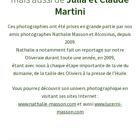
enfant
le
Martini
menu
Ouvrir
Médias
enfant
le
Ces photographies ont été prises en grande partie par nos
menu
Articles de presse
amis photographes Nathalie Masson et Alcosinus, depuis
enfant
2009.
Bulletins InfOlives
Nathalie a notamment fait un reportage sur notre
Oliveraie durant toute une année, en 2009,
étant avec nous à chaque étape importante de la vie du
Galerie photos
domaine, de la taille des Oliviers à la presse de l’Huile.
Ouvrir
Contact
Vous pourrez découvrir son univers photographique en
le
visitant ses sites Internet :
menu
www.nathalie-masson.com
et aussi
www.lucerni-
enfant
masson.com