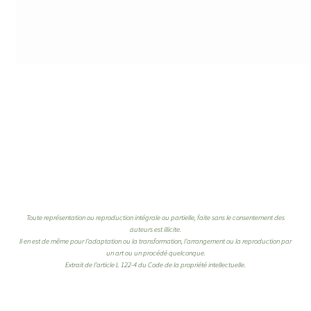
Toute représentation ou reproduction intégrale ou partielle, faite sans le consentement des
auteurs est illicite.
Il en est de même pour l’adaptation ou la transformation, l’arrangement ou la reproduction par
un art ou un procédé quelconque.
Extrait de l’article L 122-4 du Code de la propriété intellectuelle.